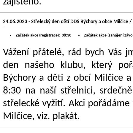
zajištěno.
24.06.2023 - Střelecký den dětí DDŠ Býchory a obce Milčice /
Začátek akce (registrace):
08:30
Začátek akce (zahájení závo
Vážení přátelé, rád bych Vás 
den našeho klubu, který po
Býchory a děti z obcí Milčice a 
8:30 na naší střelnici, srdeč
střelecké vyžití. Akci pořádám
Milčice, viz. plakát.