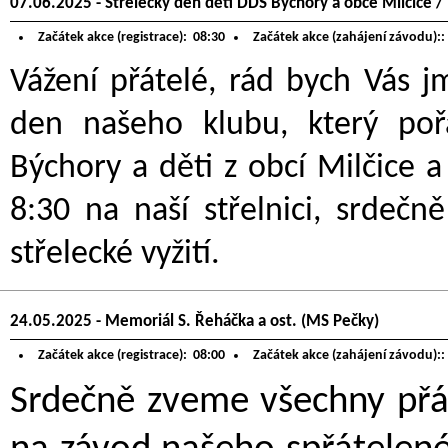
07.06.2025 - Střelecký den dětí DDŠ Býchory a obce Milčice /
Začátek akce (registrace):
08:30
Začátek akce (zahájení závodu)::
Vážení přátelé, rád bych Vás 
den našeho klubu, který po
Býchory a děti z obcí Milčice a 
8:30 na naší střelnici, srdeč
střelecké vyžití.
24.05.2025 - Memoriál S. Řeháčka a ost. (MS Pečky)
Začátek akce (registrace):
08:00
Začátek akce (zahájení závodu)::
Srdečně zveme všechny přát