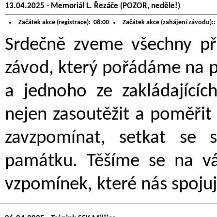
13.04.2025 - Memoriál L. Řezáče (POZOR, neděle!)
Začátek akce (registrace):
08:00
Začátek akce (zahájení závodu)::
Srdečně zveme všechny pří
závod, který pořádáme na 
a jednoho ze zakládajícíc
nejen zasoutěžit a poměřit 
zavzpomínat, setkat se s
památku. Těšíme se na vás
vzpomínek, které nás spojuj