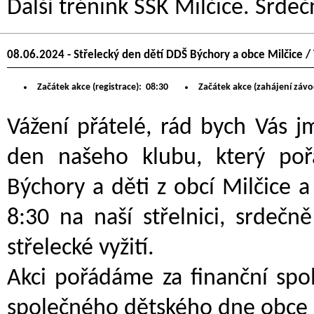
Další trénink SSK Milčice. Srdeč
08.06.2024 - Střelecký den dětí DDŠ Býchory a obce Milčice /
Začátek akce (registrace):
08:30
Začátek akce (zahájení závo
Vážení přátelé, rád bych Vás 
den našeho klubu, který po
Býchory a děti z obcí Milčice a 
8:30 na naší střelnici, srdeč
střelecké vyžití.
Akci pořádáme za finanční spo
společného dětského dne obce Mi